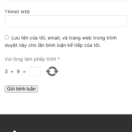
PRI VoIP Gateway TE100
TRANG WEB
PRI VoIP Gateway TE200
BRI VoIP Gateway
Lưu tên của tôi, email, và trang web trong trình
duyệt này cho lần bình luận kế tiếp của tôi.
LIÊN HỆ
TIN TỨC
Vui lòng làm phép tính!
*
HƯỚNG DẪN
3
+
9
=