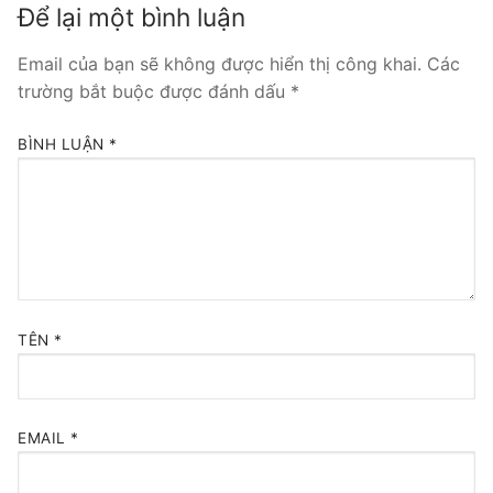
Để lại một bình luận
Tổng đài VoIP Yeastar S300
Email của bạn sẽ không được hiển thị công khai.
Các
HOSTED PHONE SYSTEM
trường bắt buộc được đánh dấu
*
Tổng đài Yeastar Cloud
BÌNH LUẬN
*
IPPBX FOR LARGE ENTERPRISES
Tổng đài Yeastar K2
VOIP GATEWAY
FXS VoIP Gateway
TÊN
*
FXO VoIP Gateway
VoIP GSM / 3G / 4G Gateways
EMAIL
*
E1 / T1 / PRI VoIP Gateway