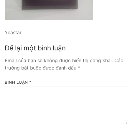
Tổng đài VoIP Yeastar S300
HOSTED PHONE SYSTEM
Yeastar
Tổng đài Yeastar Cloud
Để lại một bình luận
IPPBX FOR LARGE ENTERPRISES
Email của bạn sẽ không được hiển thị công khai.
Các
Tổng đài Yeastar K2
trường bắt buộc được đánh dấu
*
VOIP GATEWAY
BÌNH LUẬN
*
FXS VoIP Gateway
FXO VoIP Gateway
VoIP GSM / 3G / 4G Gateways
E1 / T1 / PRI VoIP Gateway