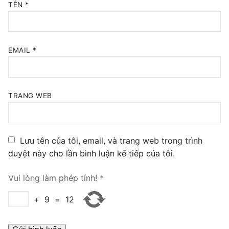
TÊN
*
PRI VoIP Gateway TE100
PRI VoIP Gateway TE200
EMAIL
*
BRI VoIP Gateway
LIÊN HỆ
TRANG WEB
TIN TỨC
HƯỚNG DẪN
Lưu tên của tôi, email, và trang web trong trình
duyệt này cho lần bình luận kế tiếp của tôi.
Vui lòng làm phép tính!
*
+
9
=
12