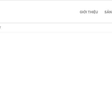
GIỚI THIỆU
SẢN
T
 SME
 Yeastar S412
 Yeastar S20
 Yeastar S50
 Yeastar S100