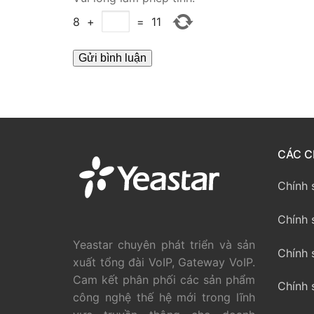
PRI VoIP Gate
8
+
=
11
PRI VoIP Gat
BRI VoIP Gate
LIÊN HỆ
TIN TỨC
CÁC C
HƯỚNG DẪN
Chính 
Chính 
Yeastar chuyên phát triển và sản
Chính 
xuất tổng đài VoIP, Gateway VoIP.
Cam kết phân phối các sản phẩm
Chính 
công nghệ thế hệ mới trong lĩnh