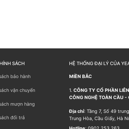
way TE100
eway TE200
way
HÍNH SÁCH
HỆ THỐNG ĐẠI LÝ CỦA YE
sách bảo hành
MIỀN BẮC
sách vận chuyển
1.
CÔNG TY CỔ PHẦN LIÊN
CÔNG NGHỆ TOÀN CẦU -
sách mượn hàng
Địa chỉ
: Tầng 7, Số 49 trung
sách đổi trả
Trung Hòa, Cầu Giấy, Hà Nộ
Hotline
: 0902 253 263