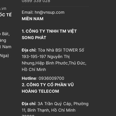
0899 339 028
.vn
Email:
hn@vnsup.com
ỐC TẾ
MIỀN NAM
1. CÔNG TY TNHH TM VIỆT
 Bát,
SONG PHÁT
àng
ệt Nam
Địa chỉ:
Tòa Nhà BSI TOWER Số
Nga)
193-195-197 Nguyễn Thị
Nhung,Hiệp Bình Phước,Thủ Đức,
Hồ Chí Minh
Hotline
: 0936009700
2. CÔNG TY CỔ PHẦN VŨ
HOÀNG TELECOM
Địa chỉ
: 3A Trần Quý Cáp, Phường
11, Bình Thạnh, Hồ Chí Minh