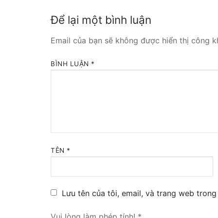
Tổng đài VoIP
Để lại một bình luận
HOSTED PHO
Email của bạn sẽ không được hiển thị công kh
Tổng đài Yeas
BÌNH LUẬN
*
IPPBX FOR LA
Tổng đài Yeas
VOIP GATEWA
FXS VoIP Gat
TÊN
*
FXO VoIP Gat
VoIP GSM / 3G
Lưu tên của tôi, email, và trang web trong 
E1 / T1 / PRI 
Vui lòng làm phép tính!
*