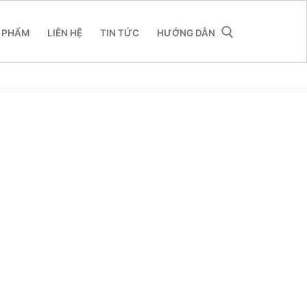
 PHẨM
LIÊN HỆ
TIN TỨC
HƯỚNG DẪN