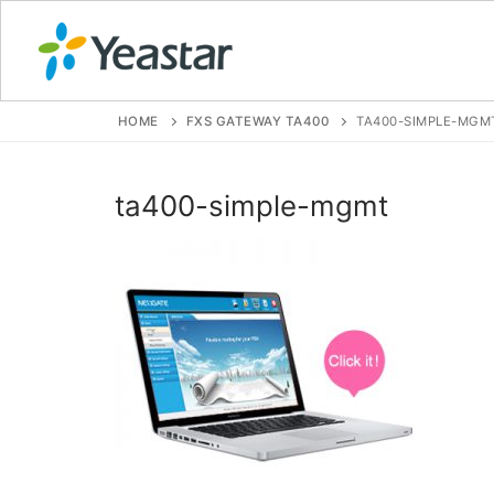
HOME
FXS GATEWAY TA400
TA400-SIMPLE-MGM
GIỚI THIỆU
ta400-simple-mgmt
SẢN PHẨM
VOIP PBX FOR
Tổng đài VoIP
Tổng đài VoIP
Tổng đài VoIP
Tổng đài VoIP