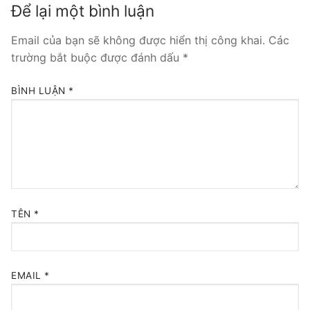
Để lại một bình luận
Tổng đài VoIP Yeastar S300
Email của bạn sẽ không được hiển thị công khai.
Các
HOSTED PHONE SYSTEM
trường bắt buộc được đánh dấu
*
Tổng đài Yeastar Cloud
BÌNH LUẬN
*
IPPBX FOR LARGE ENTERPRISES
Tổng đài Yeastar K2
VOIP GATEWAY
FXS VoIP Gateway
TÊN
*
FXO VoIP Gateway
VoIP GSM / 3G / 4G Gateways
EMAIL
*
E1 / T1 / PRI VoIP Gateway