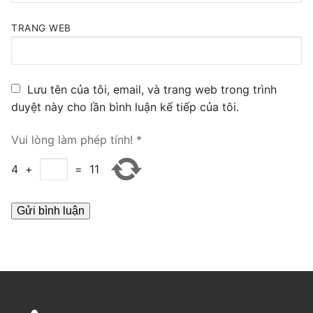
PRI VoIP Gateway TE100
TRANG WEB
PRI VoIP Gateway TE200
BRI VoIP Gateway
Lưu tên của tôi, email, và trang web trong trình
duyệt này cho lần bình luận kế tiếp của tôi.
LIÊN HỆ
TIN TỨC
Vui lòng làm phép tính!
*
HƯỚNG DẪN
4
+
=
11