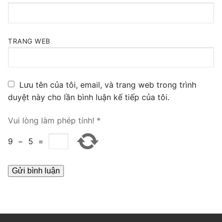
PRI VoIP Gateway TE100
PRI VoIP Gateway TE200
TRANG WEB
BRI VoIP Gateway
LIÊN HỆ
Lưu tên của tôi, email, và trang web trong trình
duyệt này cho lần bình luận kế tiếp của tôi.
TIN TỨC
HƯỚNG DẪN
Vui lòng làm phép tính!
*
9
−
5
=