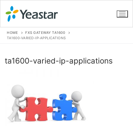
HOME
FXS GATEWAY TA1600
TA1600-VARIED-IP-APPLICATIONS
GIỚI THIỆU
ta1600-varied-ip-applications
SẢN PHẨM
VOIP PBX FOR SME
Tổng đài VoIP Yeastar S412
Tổng đài VoIP Yeastar S20
Tổng đài VoIP Yeastar S50
Tổng đài VoIP Yeastar S100