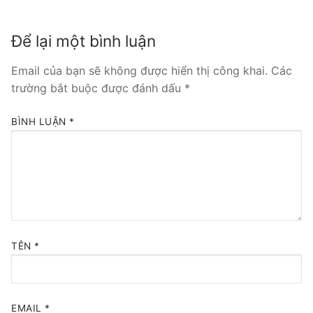
Tổng đài VoIP Yeastar S300
Để lại một bình luận
HOSTED PHONE SYSTEM
Email của bạn sẽ không được hiển thị công khai.
Các
Tổng đài Yeastar Cloud
trường bắt buộc được đánh dấu
*
IPPBX FOR LARGE ENTERPRISES
BÌNH LUẬN
*
Tổng đài Yeastar K2
VOIP GATEWAY
FXS VoIP Gateway
FXO VoIP Gateway
TÊN
*
VoIP GSM / 3G / 4G Gateways
E1 / T1 / PRI VoIP Gateway
EMAIL
*