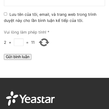
PRI VoIP Gateway TE100
Lưu tên của tôi, email, và trang web trong trình
PRI VoIP Gateway TE200
duyệt này cho lần bình luận kế tiếp của tôi.
BRI VoIP Gateway
Vui lòng làm phép tính!
*
LIÊN HỆ
2
+
=
11
TIN TỨC
HƯỚNG DẪN