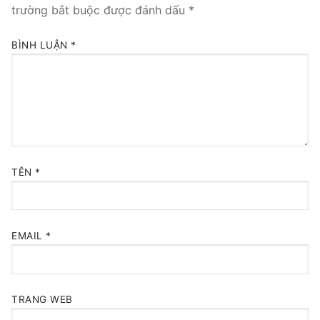
trường bắt buộc được đánh dấu
*
Tổng đài VoIP Yeastar S300
BÌNH LUẬN
*
HOSTED PHONE SYSTEM
Tổng đài Yeastar Cloud
IPPBX FOR LARGE ENTERPRISES
Tổng đài Yeastar K2
TÊN
*
VOIP GATEWAY
FXS VoIP Gateway
EMAIL
*
FXO VoIP Gateway
VoIP GSM / 3G / 4G Gateways
TRANG WEB
E1 / T1 / PRI VoIP Gateway