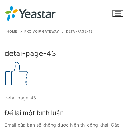
HOME
FXO VOIP GATEWAY
DETAI-PAGE-43
GIỚI THIỆU
detai-page-43
SẢN PHẨM
VOIP PBX FOR SME
Tổng đài VoIP Yeastar S412
detai-page-43
Tổng đài VoIP Yeastar S20
Để lại một bình luận
Tổng đài VoIP Yeastar S50
Email của bạn sẽ không được hiển thị công khai.
Các
Tổng đài VoIP Yeastar S100