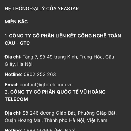
HỆ THỐNG ĐẠI LÝ CỦA YEASTAR
MIỀN BẮC
1.
CÔNG TY CỔ PHẦN LIÊN KẾT CÔNG NGHỆ TOÀN
CẦU - GTC
Địa chỉ
: Tầng 7, Số 49 trung Kính, Trung Hòa, Cầu
Giấy, Hà Nội.
Hotline
: 0902 253 263
Email
:
contact@gtctelecom.vn
2.
CÔNG TY CỔ PHẦN QUỐC TẾ VŨ HOÀNG
TELECOM
Địa chỉ
: Số 246 đường Giáp Bát, Phường Giáp Bát,
Quận Hoàng Mai, Thành phố Hà Nội, Việt Nam
Hotline
:
0989067969
(Ms. Nga)