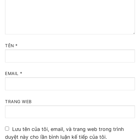
Tổng đài VoIP Yeastar S300
HOSTED PHONE SYSTEM
Tổng đài Yeastar Cloud
TÊN
*
IPPBX FOR LARGE ENTERPRISES
Tổng đài Yeastar K2
EMAIL
*
VOIP GATEWAY
FXS VoIP Gateway
TRANG WEB
FXO VoIP Gateway
VoIP GSM / 3G / 4G Gateways
Lưu tên của tôi, email, và trang web trong trình
E1 / T1 / PRI VoIP Gateway
duyệt này cho lần bình luận kế tiếp của tôi.