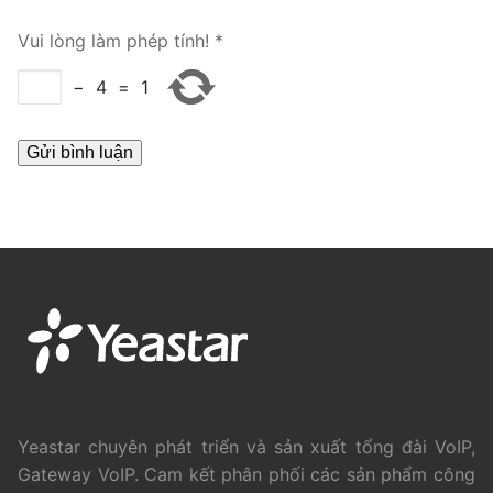
PRI VoIP Gateway TE100
Vui lòng làm phép tính!
*
PRI VoIP Gateway TE200
−
4
=
1
BRI VoIP Gateway
LIÊN HỆ
TIN TỨC
HƯỚNG DẪN
Yeastar chuyên phát triển và sản xuất tổng đài VoIP,
Gateway VoIP. Cam kết phân phối các sản phẩm công