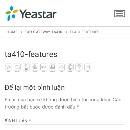
HOME
FXO GATEWAY TA410
TA410-FEATURES
GIỚI THIỆU
ta410-features
SẢN PHẨM
VOIP PBX FOR SME
Để lại một bình luận
Tổng đài VoIP Yeastar S412
Email của bạn sẽ không được hiển thị công khai.
Các
Tổng đài VoIP Yeastar S20
trường bắt buộc được đánh dấu
*
Tổng đài VoIP Yeastar S50
BÌNH LUẬN
*
Tổng đài VoIP Yeastar S100