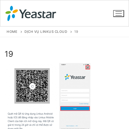
HOME
DỊCH VỤ LINKUS CLOUD
19
GIỚI THIỆU
19
SẢN PHẨM
VOIP PBX FOR SME
Tổng đài VoIP Yeastar S412
Tổng đài VoIP Yeastar S20
Tổng đài VoIP Yeastar S50
Tổng đài VoIP Yeastar S100