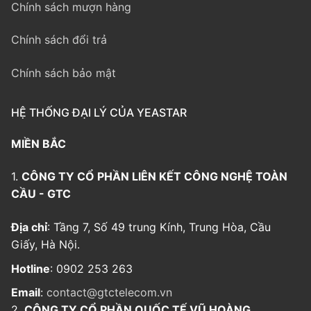
Chính sách mượn hàng
Chính sách đổi trả
Chính sách bảo mật
HỆ THỐNG ĐẠI LÝ CỦA YEASTAR
MIỀN BẮC
1.
CÔNG TY CỔ PHẦN LIÊN KẾT CÔNG NGHỆ TOÀN
CẦU - GTC
Địa chỉ
: Tầng 7, Số 49 trung Kính, Trung Hòa, Cầu
Giấy, Hà Nội.
Hotline
: 0902 253 263
Email
:
contact@gtctelecom.vn
2.
CÔNG TY CỔ PHẦN QUỐC TẾ VŨ HOÀNG