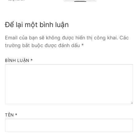
Tổng đài VoIP Yeastar S300
Để lại một bình luận
HOSTED PHONE SYSTEM
Tổng đài Yeastar Cloud
Email của bạn sẽ không được hiển thị công khai.
Các
trường bắt buộc được đánh dấu
*
IPPBX FOR LARGE ENTERPRISES
BÌNH LUẬN
*
Tổng đài Yeastar K2
VOIP GATEWAY
FXS VoIP Gateway
FXO VoIP Gateway
TÊN
*
VoIP GSM / 3G / 4G Gateways
E1 / T1 / PRI VoIP Gateway