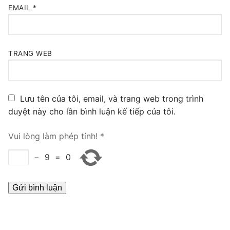
EMAIL
*
PRI VoIP Gateway TE100
PRI VoIP Gateway TE200
TRANG WEB
BRI VoIP Gateway
LIÊN HỆ
Lưu tên của tôi, email, và trang web trong trình
TIN TỨC
duyệt này cho lần bình luận kế tiếp của tôi.
HƯỚNG DẪN
Vui lòng làm phép tính!
*
−
9
=
0