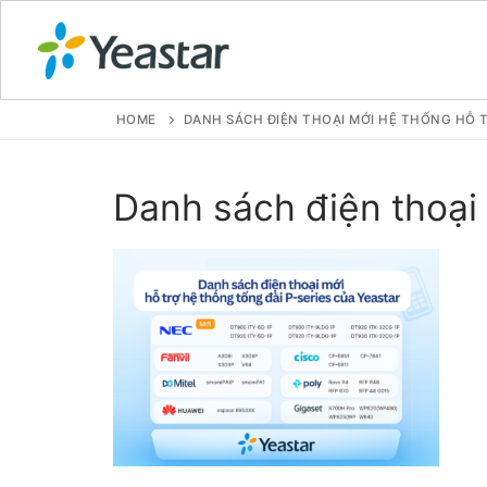
HOME
DANH SÁCH ĐIỆN THOẠI MỚI HỆ THỐNG HỖ T
GIỚI THIỆU
Danh sách điện thoại 
SẢN PHẨM
VOIP PBX FOR
Tổng đài VoIP
Tổng đài VoIP
Tổng đài VoIP
Tổng đài VoIP