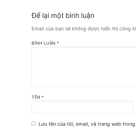
Tổng đài VoIP
Để lại một bình luận
HOSTED PHO
Email của bạn sẽ không được hiển thị công kh
Tổng đài Yeas
BÌNH LUẬN
*
IPPBX FOR LA
Tổng đài Yeas
VOIP GATEWA
FXS VoIP Gat
TÊN
*
FXO VoIP Gat
VoIP GSM / 3G
Lưu tên của tôi, email, và trang web trong 
E1 / T1 / PRI 