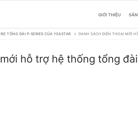
GIỚI THIỆU
SẢN
RỢ TỔNG ĐÀI P-SERIES CỦA YEASTAR
DANH SÁCH ĐIỆN THOẠI MỚI H
mới hỗ trợ hệ thống tổng đài
 SME
 Yeastar S412
 Yeastar S20
 Yeastar S50
 Yeastar S100