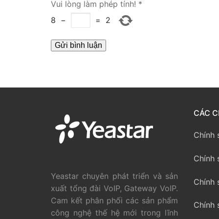
Vui lòng làm phép tính!
*
PRI VoIP Gate
8
−
=
2
PRI VoIP Gat
BRI VoIP Gate
LIÊN HỆ
TIN TỨC
CÁC C
HƯỚNG DẪN
Chính 
Chính 
Yeastar chuyên phát triển và sản
Chính 
xuất tổng đài VoIP, Gateway VoIP.
Cam kết phân phối các sản phẩm
Chính 
công nghệ thế hệ mới trong lĩnh