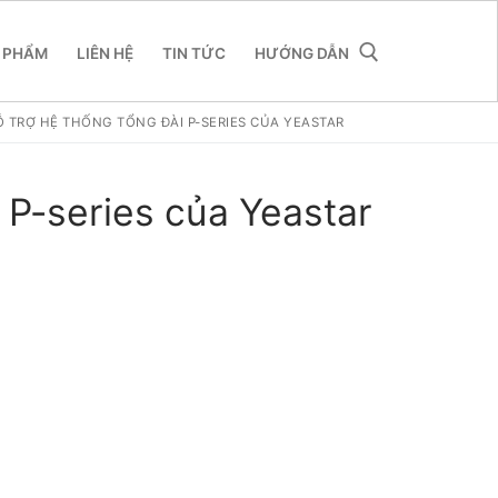
 PHẨM
LIÊN HỆ
TIN TỨC
HƯỚNG DẪN
Ỗ TRỢ HỆ THỐNG TỔNG ĐÀI P-SERIES CỦA YEASTAR
 P-series của Yeastar