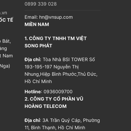
0899 339 028
.vn
Email:
hn@vnsup.com
ỐC TẾ
MIỀN NAM
1. CÔNG TY TNHH TM VIỆT
 Bát,
SONG PHÁT
àng
ệt Nam
Địa chỉ:
Tòa Nhà BSI TOWER Số
Nga)
193-195-197 Nguyễn Thị
Nhung,Hiệp Bình Phước,Thủ Đức,
Hồ Chí Minh
Hotline
: 0936009700
2. CÔNG TY CỔ PHẦN VŨ
HOÀNG TELECOM
Địa chỉ
: 3A Trần Quý Cáp, Phường
11, Bình Thạnh, Hồ Chí Minh