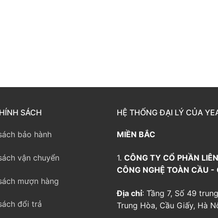
way TE100
eway TE200
way
HÍNH SÁCH
HỆ THỐNG ĐẠI LÝ CỦA YE
sách bảo hành
MIỀN BẮC
sách vận chuyển
1.
CÔNG TY CỔ PHẦN LIÊN
CÔNG NGHỆ TOÀN CẦU -
sách mượn hàng
Địa chỉ
: Tầng 7, Số 49 trung
sách đổi trả
Trung Hòa, Cầu Giấy, Hà Nộ