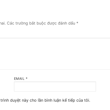
 Yeastar S300
NE SYSTEM
ai.
Các trường bắt buộc được đánh dấu
*
tar Cloud
RGE ENTERPRISES
tar K2
Y
eway
EMAIL
*
eway
 / 4G Gateways
trình duyệt này cho lần bình luận kế tiếp của tôi.
VoIP Gateway