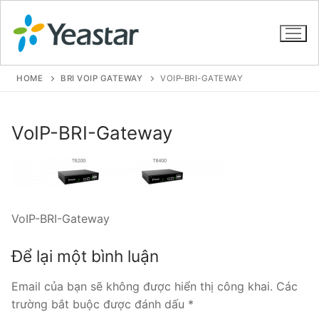
HOME
BRI VOIP GATEWAY
VOIP-BRI-GATEWAY
GIỚI THIỆU
VoIP-BRI-Gateway
SẢN PHẨM
VOIP PBX FOR SME
VoIP-BRI-Gateway
Tổng đài VoIP Yeastar S412
Tổng đài VoIP Yeastar S20
Để lại một bình luận
Tổng đài VoIP Yeastar S50
Email của bạn sẽ không được hiển thị công khai.
Các
trường bắt buộc được đánh dấu
*
Tổng đài VoIP Yeastar S100