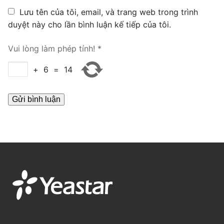
PRI VoIP Gateway TE100
Lưu tên của tôi, email, và trang web trong trình
duyệt này cho lần bình luận kế tiếp của tôi.
PRI VoIP Gateway TE200
Vui lòng làm phép tính!
*
BRI VoIP Gateway
+
6
=
14
LIÊN HỆ
TIN TỨC
HƯỚNG DẪN