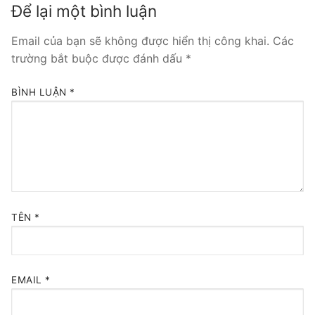
Để lại một bình luận
Tổng đài VoIP Yeastar S300
Email của bạn sẽ không được hiển thị công khai.
Các
HOSTED PHONE SYSTEM
trường bắt buộc được đánh dấu
*
Tổng đài Yeastar Cloud
BÌNH LUẬN
*
IPPBX FOR LARGE ENTERPRISES
Tổng đài Yeastar K2
VOIP GATEWAY
FXS VoIP Gateway
TÊN
*
FXO VoIP Gateway
VoIP GSM / 3G / 4G Gateways
EMAIL
*
E1 / T1 / PRI VoIP Gateway