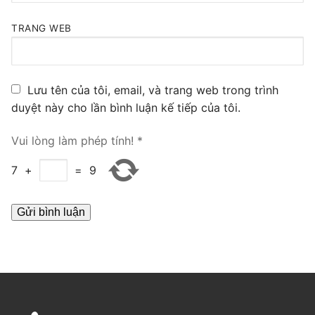
PRI VoIP Gateway TE100
TRANG WEB
PRI VoIP Gateway TE200
BRI VoIP Gateway
Lưu tên của tôi, email, và trang web trong trình
duyệt này cho lần bình luận kế tiếp của tôi.
LIÊN HỆ
TIN TỨC
Vui lòng làm phép tính!
*
HƯỚNG DẪN
7
+
=
9