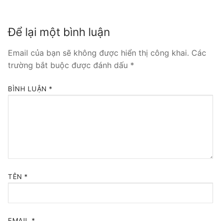
Tổng đài VoIP Yeastar S300
Để lại một bình luận
HOSTED PHONE SYSTEM
Email của bạn sẽ không được hiển thị công khai.
Các
Tổng đài Yeastar Cloud
trường bắt buộc được đánh dấu
*
IPPBX FOR LARGE ENTERPRISES
BÌNH LUẬN
*
Tổng đài Yeastar K2
VOIP GATEWAY
FXS VoIP Gateway
FXO VoIP Gateway
TÊN
*
VoIP GSM / 3G / 4G Gateways
E1 / T1 / PRI VoIP Gateway
EMAIL
*