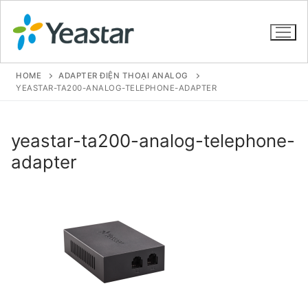
HOME
ADAPTER ĐIỆN THOẠI ANALOG
YEASTAR-TA200-ANALOG-TELEPHONE-ADAPTER
GIỚI THIỆU
yeastar-ta200-analog-telephone-
SẢN PHẨM
adapter
VOIP PBX FOR SME
Tổng đài VoIP Yeastar S412
Tổng đài VoIP Yeastar S20
Tổng đài VoIP Yeastar S50
Tổng đài VoIP Yeastar S100