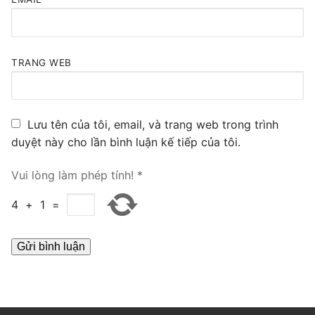
PRI VoIP Gateway TE100
PRI VoIP Gateway TE200
TRANG WEB
BRI VoIP Gateway
LIÊN HỆ
Lưu tên của tôi, email, và trang web trong trình
TIN TỨC
duyệt này cho lần bình luận kế tiếp của tôi.
HƯỚNG DẪN
Vui lòng làm phép tính!
*
4
+
1
=