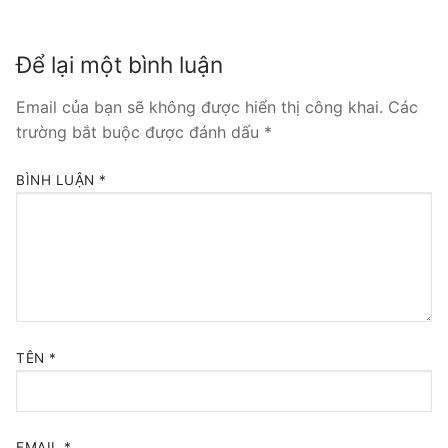
Tổng đài VoIP Yeastar S300
Để lại một bình luận
HOSTED PHONE SYSTEM
Email của bạn sẽ không được hiển thị công khai.
Các
Tổng đài Yeastar Cloud
trường bắt buộc được đánh dấu
*
IPPBX FOR LARGE ENTERPRISES
BÌNH LUẬN
*
Tổng đài Yeastar K2
VOIP GATEWAY
FXS VoIP Gateway
FXO VoIP Gateway
TÊN
*
VoIP GSM / 3G / 4G Gateways
E1 / T1 / PRI VoIP Gateway
EMAIL
*