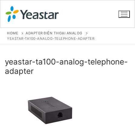
HOME
ADAPTER ĐIỆN THOẠI ANALOG
YEASTAR-TA100-ANALOG-TELEPHONE-ADAPTER
GIỚI THIỆU
yeastar-ta100-analog-telephone-
SẢN PHẨM
adapter
VOIP PBX FOR SME
Tổng đài VoIP Yeastar S412
Tổng đài VoIP Yeastar S20
Tổng đài VoIP Yeastar S50
Tổng đài VoIP Yeastar S100