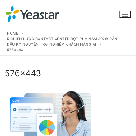
HOME
5 CHIẾN LƯỢC CONTACT CENTER ĐỘT PHÁ NĂM 2026: DẪN
ĐẦU KỶ NGUYÊN TRẢI NGHIỆM KHÁCH HÀNG AI
576×443
GIỚI THIỆU
SẢN PHẨM
576×443
VOIP PBX FOR SME
Tổng đài VoIP Yeastar S412
Tổng đài VoIP Yeastar S20
Tổng đài VoIP Yeastar S50
Tổng đài VoIP Yeastar S100