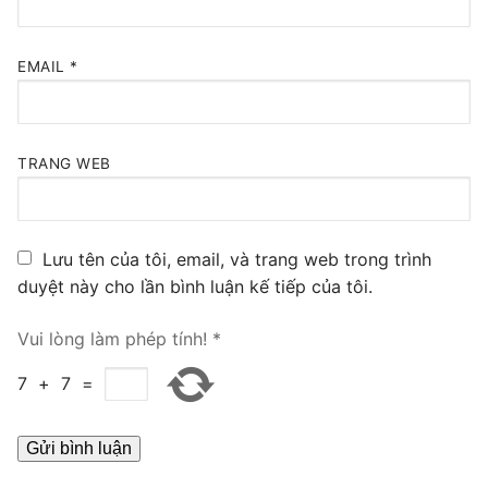
PRI VoIP Gateway TE100
EMAIL
*
PRI VoIP Gateway TE200
BRI VoIP Gateway
TRANG WEB
LIÊN HỆ
TIN TỨC
Lưu tên của tôi, email, và trang web trong trình
HƯỚNG DẪN
duyệt này cho lần bình luận kế tiếp của tôi.
Vui lòng làm phép tính!
*
7
+
7
=