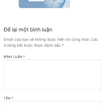
Tổng đài VoIP Yeastar S300
HOSTED PHONE SYSTEM
Tổng đài Yeastar Cloud
Để lại một bình luận
IPPBX FOR LARGE ENTERPRISES
Email của bạn sẽ không được hiển thị công khai.
Các
trường bắt buộc được đánh dấu
*
Tổng đài Yeastar K2
BÌNH LUẬN
*
VOIP GATEWAY
FXS VoIP Gateway
FXO VoIP Gateway
VoIP GSM / 3G / 4G Gateways
TÊN
*
E1 / T1 / PRI VoIP Gateway