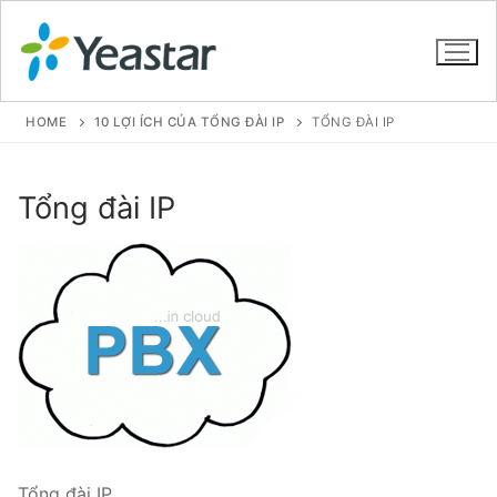
HOME
10 LỢI ÍCH CỦA TỔNG ĐÀI IP
TỔNG ĐÀI IP
GIỚI THIỆU
Tổng đài IP
SẢN PHẨM
VOIP PBX FOR SME
Tổng đài VoIP Yeastar S412
Tổng đài VoIP Yeastar S20
Tổng đài VoIP Yeastar S50
Tổng đài VoIP Yeastar S100
Tổng đài IP