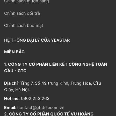
Chính sách mượn hàng
Chính sách đổi trả
Chính sách bảo mật
HỆ THỐNG ĐẠI LÝ CỦA YEASTAR
MIỀN BẮC
1.
CÔNG TY CỔ PHẦN LIÊN KẾT CÔNG NGHỆ TOÀN
CẦU - GTC
Địa chỉ
: Tầng 7, Số 49 trung Kính, Trung Hòa, Cầu
Giấy, Hà Nội.
Hotline
: 0902 253 263
Email
:
contact@gtctelecom.vn
2.
CÔNG TY CỔ PHẦN QUỐC TẾ VŨ HOÀNG