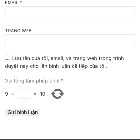
EMAIL
*
PRI VoIP Gateway TE100
PRI VoIP Gateway TE200
TRANG WEB
BRI VoIP Gateway
LIÊN HỆ
Lưu tên của tôi, email, và trang web trong trình
TIN TỨC
duyệt này cho lần bình luận kế tiếp của tôi.
HƯỚNG DẪN
Vui lòng làm phép tính!
*
9
+
=
10