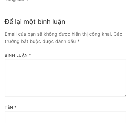
Tổng đài VoIP Yeastar S300
Để lại một bình luận
HOSTED PHONE SYSTEM
Email của bạn sẽ không được hiển thị công khai.
Các
Tổng đài Yeastar Cloud
trường bắt buộc được đánh dấu
*
IPPBX FOR LARGE ENTERPRISES
BÌNH LUẬN
*
Tổng đài Yeastar K2
VOIP GATEWAY
FXS VoIP Gateway
FXO VoIP Gateway
TÊN
*
VoIP GSM / 3G / 4G Gateways
E1 / T1 / PRI VoIP Gateway