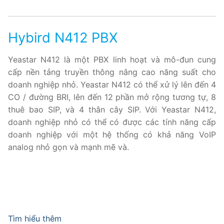
Tổng đài VoIP Yeastar S300
Hybird N412 PBX
HOSTED PHONE SYSTEM
Yeastar N412 là một PBX linh hoạt và mô-đun cung
Tổng đài Yeastar Cloud
cấp nền tảng truyền thông nâng cao năng suất cho
IPPBX FOR LARGE ENTERPRISES
doanh nghiệp nhỏ. Yeastar N412 có thể xử lý lên đến 4
CO / đường BRI, lên đến 12 phần mở rộng tương tự, 8
Tổng đài Yeastar K2
thuê bao SIP, và 4 thân cây SIP. Với Yeastar N412,
doanh nghiệp nhỏ có thể có được các tính năng cấp
VOIP GATEWAY
doanh nghiệp với một hệ thống có khả năng VoIP
analog nhỏ gọn và mạnh mẽ và.
FXS VoIP Gateway
FXO VoIP Gateway
VoIP GSM / 3G / 4G Gateways
E1 / T1 / PRI VoIP Gateway
Tìm hiểu thêm