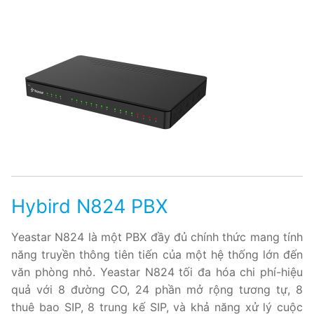
PRI VoIP Gateway TE100
PRI VoIP Gateway TE200
BRI VoIP Gateway
LIÊN HỆ
TIN TỨC
HƯỚNG DẪN
Hybird N824 PBX
Yeastar N824 là một PBX đầy đủ chính thức mang tính
năng truyền thông tiên tiến của một hệ thống lớn đến
văn phòng nhỏ. Yeastar N824 tối đa hóa chi phí-hiệu
quả với 8 đường CO, 24 phần mở rộng tương tự, 8
thuê bao SIP, 8 trung kế SIP, và khả năng xử lý cuộc