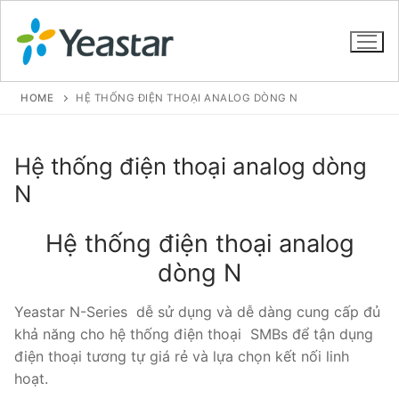
HOME
HỆ THỐNG ĐIỆN THOẠI ANALOG DÒNG N
GIỚI THIỆU
Hệ thống điện thoại analog dòng
N
SẢN PHẨM
VOIP PBX FOR SME
Hệ thống điện thoại analog
dòng N
Tổng đài VoIP Yeastar S412
Yeastar N-Series dễ sử dụng và dễ dàng cung cấp đủ
Tổng đài VoIP Yeastar S20
khả năng cho hệ thống điện thoại SMBs để tận dụng
Tổng đài VoIP Yeastar S50
điện thoại tương tự giá rẻ và lựa chọn kết nối linh
hoạt.
Tổng đài VoIP Yeastar S100