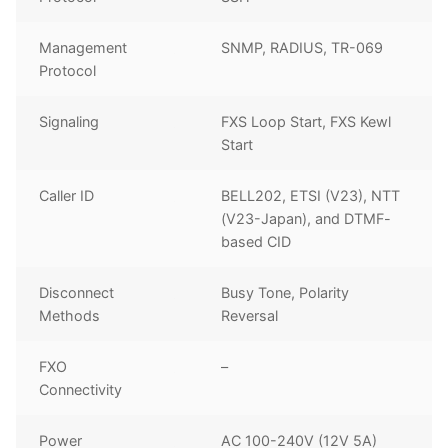
Management
SNMP, RADIUS, TR-069
Protocol
Signaling
FXS Loop Start, FXS Kewl
Start
Caller ID
BELL202, ETSI (V23), NTT
(V23-Japan), and DTMF-
based CID
Disconnect
Busy Tone, Polarity
Methods
Reversal
FXO
–
Connectivity
Power
AC 100-240V (12V 5A)