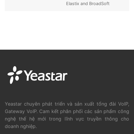
Elastix and BroadSoft
Yeastar chuyên phát triển và sản xuất tổng đài VoIP,
Gateway VoIP. Cam kết phân phối các sản phẩm công
nghệ thế hệ mới trong lĩnh vực truyền thông cho
doanh nghiệp.