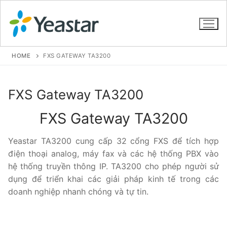
HOME
FXS GATEWAY TA3200
GIỚI THIỆU
FXS Gateway TA3200
SẢN PHẨM
FXS Gateway TA3200
VOIP PBX FOR SME
Yeastar TA3200 cung cấp 32 cổng FXS để tích hợp
điện thoại analog, máy fax và các hệ thống PBX vào
Tổng đài VoIP Yeastar S412
hệ thống truyền thông IP. TA3200 cho phép người sử
Tổng đài VoIP Yeastar S20
dụng để triển khai các giải pháp kinh tế trong các
doanh nghiệp nhanh chóng và tự tin.
Tổng đài VoIP Yeastar S50
Tổng đài VoIP Yeastar S100