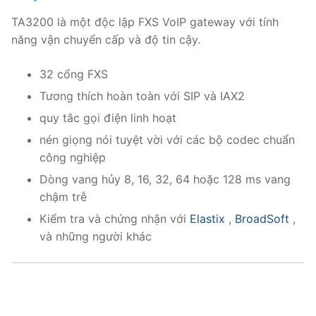
PRI VoIP Gateway TE100
TA3200 là một độc lập FXS VoIP gateway với tính
năng vận chuyển cấp và độ tin cậy.
PRI VoIP Gateway TE200
32 cổng FXS
BRI VoIP Gateway
Tương thích hoàn toàn với SIP và IAX2
LIÊN HỆ
quy tắc gọi điện linh hoạt
TIN TỨC
nén giọng nói tuyệt vời với các bộ codec chuẩn
công nghiệp
HƯỚNG DẪN
Dòng vang hủy 8, 16, 32, 64 hoặc 128 ms vang
chậm trễ
Kiểm tra và chứng nhận với
Elastix
,
BroadSoft
,
và những người khác