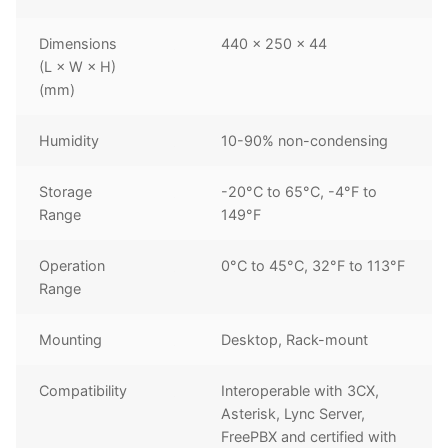
Dimensions
440 × 250 × 44
(L × W × H)
(mm)
Humidity
10-90% non-condensing
Storage
-20°C to 65°C, -4°F to
Range
149°F
Operation
0°C to 45°C, 32°F to 113°F
Range
Mounting
Desktop, Rack-mount
Compatibility
Interoperable with 3CX,
Asterisk, Lync Server,
FreePBX and certified with