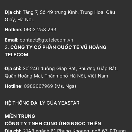
Địa chỉ
: Tầng 7, Số 49 trung Kính, Trung Hòa, Cầu
Giấy, Hà Nội.
Hotline
: 0902 253 263
Email
:
contact@gtctelecom.vn
2.
CÔNG TY CỔ PHẦN QUỐC TẾ VŨ HOÀNG
TELECOM
Địa chỉ
: Số 246 đường Giáp Bát, Phường Giáp Bát,
Quận Hoàng Mai, Thành phố Hà Nội, Việt Nam
Hotline
:
0989067969
(Ms. Nga)
HỆ THỐNG ĐẠI LÝ CỦA YEASTAR
MIỀN TRUNG
CÔNG TY TNHH CUNG ỨNG NGỌC THIÊN
Địa chỉ:
21A3 ngách 61 Phùng Khoang, ngõ 67, P.Trung