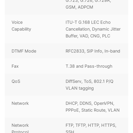
G.723, G.726, G.729A,
GSM, ADPCM
Voice
ITU-T G.168 LEC Echo
Capability
Cancellation, Dynamic Jitter
Buffer, VAD, CNG, PLC
DTMF Mode
RFC2833, SIP Info, In-band
Fax
T.38 and Pass-through
QoS
DiffServ, ToS, 802.1 P/Q
VLAN tagging
Network
DHCP, DDNS, OpenVPN,
PPPoE, Static Route, VLAN
Network
FTP, TFTP, HTTP, HTTPS,
Protocol
SSH