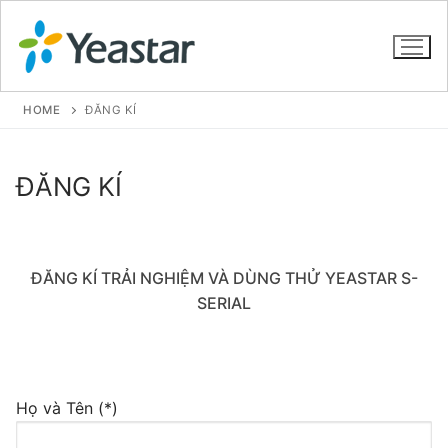
HOME
ĐĂNG KÍ
GIỚI THIỆU
ĐĂNG KÍ
SẢN PHẨM
VOIP PBX FOR SME
ĐĂNG KÍ TRẢI NGHIỆM VÀ DÙNG THỬ YEASTAR S-
SERIAL
Tổng đài VoIP Yeastar S412
Tổng đài VoIP Yeastar S20
Tổng đài VoIP Yeastar S50
Họ và Tên (*)
Tổng đài VoIP Yeastar S100