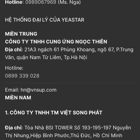
Hotline
:
0989067969
(Ms. Nga)
HỆ THỐNG ĐẠI LÝ CỦA YEASTAR
MIỀN TRUNG
CÔNG TY TNHH CUNG ỨNG NGỌC THIÊN
Địa chỉ:
21A3 ngách 61 Phùng Khoang, ngõ 67, P.Trung
Văn, quận Nam Từ Liêm, Tp.Hà Nội
Hotline:
0899 339 028
Email:
hn@vnsup.com
MIỀN NAM
1. CÔNG TY TNHH TM VIỆT SONG PHÁT
Địa chỉ:
Tòa Nhà BSI TOWER Số 193-195-197 Nguyễn
Thị Nhung,Hiệp Bình Phước,Thủ Đức, Hồ Chí Minh