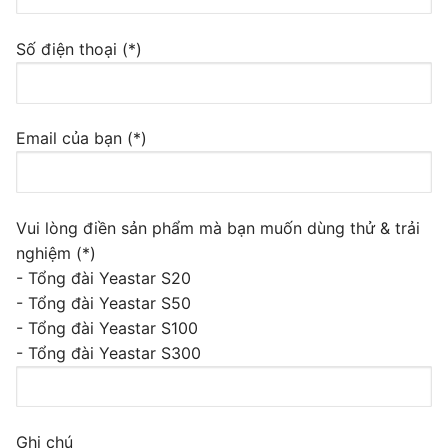
Tổng đài VoIP Yeastar S300
Số điện thoại (*)
HOSTED PHONE SYSTEM
Tổng đài Yeastar Cloud
Email của bạn (*)
IPPBX FOR LARGE ENTERPRISES
Tổng đài Yeastar K2
Vui lòng điền sản phẩm mà bạn muốn dùng thử & trải
VOIP GATEWAY
nghiệm (*)
- Tổng đài Yeastar S20
FXS VoIP Gateway
- Tổng đài Yeastar S50
- Tổng đài Yeastar S100
FXO VoIP Gateway
- Tổng đài Yeastar S300
VoIP GSM / 3G / 4G Gateways
E1 / T1 / PRI VoIP Gateway
Ghi chú